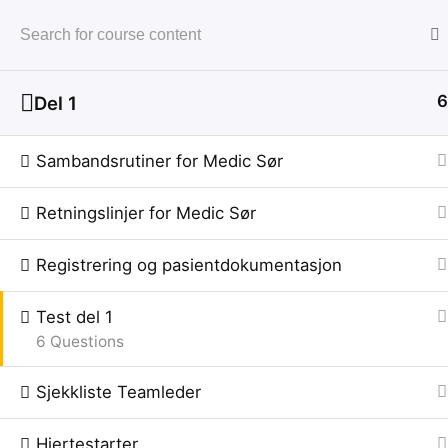
6
Del 1
Home
Alt personell Medic Sør
Sambandsrutiner for Medic Sør
Retningslinjer for Medic Sør
Registrering og pasientdokumentasjon
Kursing ansatte
Test del 1
6 Questions
Sjekkliste Teamleder
Hjertestarter