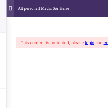
Alt personell Medic Sør Helse
This content is protected, please
login
and
en
Om
Kursing Ansatte
Profil