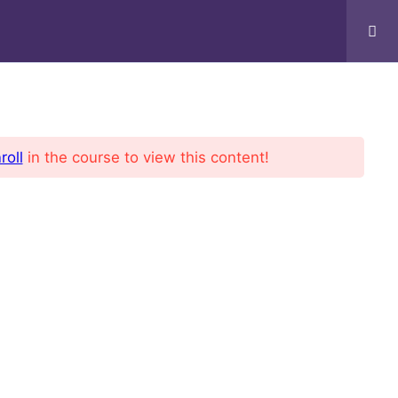
Bruker
Kursing Ansatte
Profil
roll
in the course to view this content!