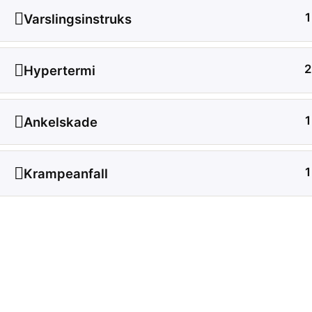
1
Varslingsinstruks
2
Hypertermi
1
Ankelskade
1
Krampeanfall