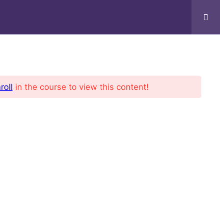
Bruker
Kursing Ansatte
Profil
roll
in the course to view this content!