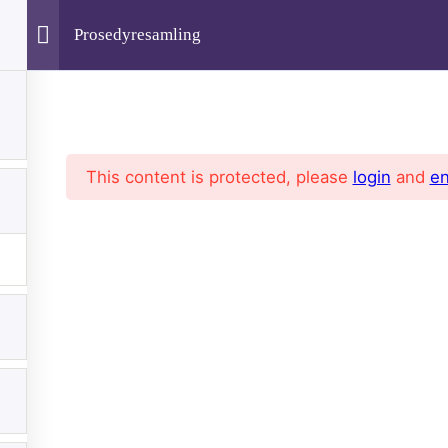
Prosedyresamling
This content is protected, please
login
and
en
Om
Kursing Ansatte
Profil