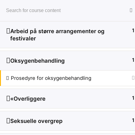
1
Arbeid på større arrangementer og
Home
Prosedyresamling
festivaler
1
Oksygenbehandling
Prosedyre for oksygenbehandling
Kursing ansatte
1
«Overliggere
1
Seksuelle overgrep