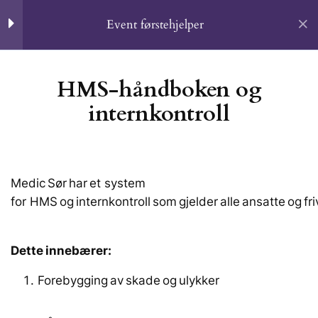
Event førstehjelper
3
Introduksjon og
HMS-håndboken og
organisasjonskunnskap
internkontroll
Home
Event Førstehjelper
Hvem er Medic Sør?
HMS-håndboken og
Medic Sør har et system
internkontroll
for HMS og internkontroll som gjelder alle ansatte og frivi
Kursing ansatte
Introduksjon og
Om
organisasjonskunnskap
Dette innebærer:
Kursing Ansatte
5 Questions
Profil
Forebygging av skade og ulykker​
2
Initialvurdering