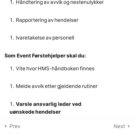
Håndtering av avvik og nestenulykker​
1
Skader
Rapportering av hendelser​
Ivaretakelse av personell​
1
Mottak og
behandlingstelt
Som Event Førstehjelper
skal du:
Vite hvor HMS-håndboken finnes​
Melde avvik etter gjeldende rutiner​
Varsle ansvarlig leder ved
uønskede hendelser
Prev
Next