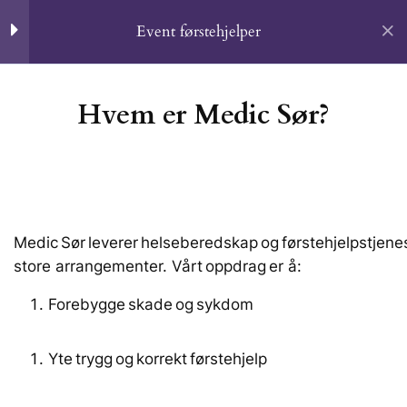
Event førstehjelper
3
Introduksjon og
Hvem er Medic Sør?
organisasjonskunnskap
Home
Event Førstehjelper
Hvem er Medic Sør?
HMS-håndboken og
internkontroll
Medic Sør leverer helseberedskap og førstehjelpstjeneste
Kursing ansatte
store arrangementer. Vårt oppdrag er å:​
Introduksjon og
Om
Forebygge skade og sykdom​
organisasjonskunnskap
Kursing Ansatte
5 Questions
Profil
Yte trygg og korrekt førstehjelp​
2
Initialvurdering