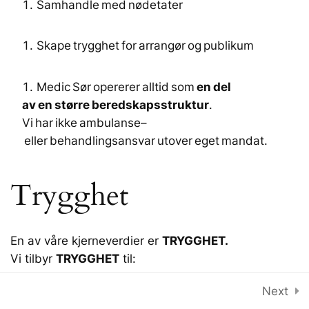
Samhandle med nødetater​
1
Skader
Skape trygghet for arrangør og publikum​
Medic Sør opererer alltid som
en del
1
Mottak og
av en
større
beredskapsstruktur
.
behandlingstelt
Vi har ikke ambulanse–
eller behandlingsansvar utover eget mandat.​
Trygghet
En av våre kjerneverdier er
TRYGGHET.
Vi tilbyr
TRYGGHET
til:
En av våre kjerneverdier er
trygghet
.
Vi
Next
tilbyr
trygghet
til: