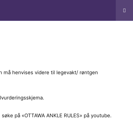
Bruker
Kursing Ansatte
Profil
n må henvises videre til legevakt/ røntgen
elvurderingsskjema.
an du søke på «OTTAWA ANKLE RULES» på youtube.