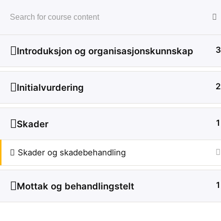
3
Introduksjon og organisasjonskunnskap
Home
Event Førstehjelper
2
Initialvurdering
1
Skader
Kursing ansatte
Skader og skadebehandling
1
Mottak og behandlingstelt